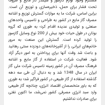
مستلزم وجود لوازم گازسوز و سیلندر گاز مایع و ظروف
تحت فشار برای حمل، ذخیره‌سازی و توزیع آن است.
براین اساس، شركت ما به موازات گسترش توزیع و اشاعه
مصرف گاز مایع در كشور به طراحی و تاسیس واحدهای
صنعتی و تولیدی عدیده اقدام كرد؛ به طوری كه گروه
بوتان در طول حیات خود بیش از 200 نوع وسایل گازسوز
را تولید كرده است. گسترش این صنعت به مرور
خانم‌های ایرانی را از آشپزخانه‌های دودزده سنتی رهانید
و باعث شد وقت آنها برای پرداختن به امور دیگر آزاد
شود. فعالیت شركت در استفاده از گاز مایع و اشاعه
فرهنگ مصرف آن در كشور زمینه تاسیس شركت ملی گاز
ایران در سال 1348 شد و به دنبال آن طی سه دهه
گذشته استفاده از گاز طبیعی در كشور فراگیر شد؛ به طوری
كه به باور متخصصان اقتصاد انرژی، چنانچه گاز طبیعی
وارد سبد انرژی مصرفی كشور نمی‌شد، ما اكنون نفتی
برای صادرات نداشتیم.