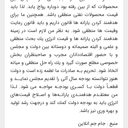
محصولات كه از بین رفته بود دوباره رواج یابد. لذا باید
قیمت محصولات نفتی منطقی باشد. همچنین ما برای
هدفمند كردن یارانه ها قانون داریم و باید قانون رعایت
وقیمت ها منطقی شود. به نظر من لازم است در زمینه
هدفمند كردن یارانه ها و قیمت انرژی یك بحث منطقی
و علمی و البته صمیمانه و دوستانه بین دولت و مجلس
و با حضور اقتصاددانان مجرب و صاحبنظران بخش
خصوصی مطلع صورت گیرد و یك راه حل منطقی و میانه
اتخاذ شود. تحریم بـه صادرات ما لطمه زده است و دولت
هنوز نتوانسته بودجه سال آتی را تقدیم مجلس نمایــد و
قطعـاً دولت بـا كسـری بودجـه مواجـه می شود. لـذا
من معتقـدم هدفمنـدی یارانـه‌ها و اصـلاح قیمت‌های
انرژی باید به بودجه دولت كمك كند و درجهت رشد تولید
و بهره وری نیز باشد.
منبع : جام جم انلاین