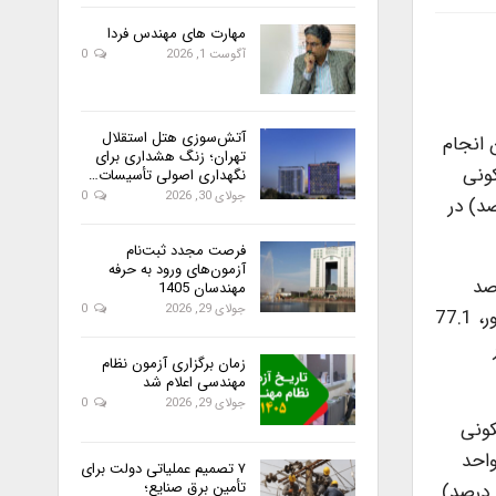
مهارت های مهندس فردا
آگوست 1, 2026
0
آتش‌سوزی هتل استقلال
 سوی مرکز آمار ایران انجام
تهران؛ زنگ هشداری برای
14. میلیون واحد مسکونی
نگهداری اصولی تأسیسات…
جولای 30, 2026
0
 40.53 درصد) در واحدهای مسکونی آپارتمانی، 8.7 میلیون خانوار ( 59.43 درصد) در
فرصت مجدد ثبت‌نام
آزمون‌های ورود به حرفه
 و غیرآپارتمانی)، 1596.3 میلیون مترمربع است که 35.9 درصد
مهندسان 1405
جولای 29, 2026
0
متعلق به واحدهای مسکونی آپارتمانی و 64.1 درصد متعلق به واحدهای مسکونی غیر آپارتمانی است. خانوارهای شهری کشور، 77.1
زمان برگزاری آزمون نظام
مهندسی اعلام شد
جولای 29, 2026
0
کونی
واحد
۷ تصمیم عملیاتی دولت برای
تأمین برق صنایع؛
مسکونی معمولی (آپارتمانی و غیرآپارتمانی) که خنک می شود نشان می دهد ، استان های تهران ( 90.4 درصد) و قم ( 89.6 درصد)