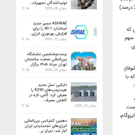
تولیدکنندگان تجهیزات…
زیربنای بیشتری را نسبت به سایر استان ها، خنک میکنند. همچنین استانهای اردبیل ( 13.9 درصد) و آذربایجان شرقی ( 23.9 درصد)
جولای 28, 2026
0
ASHRAE مسیر جدید
ری که
استاندارد 90.1 را برای
افزایش بهره‌وری انرژی…
زی برای گرمایش 65.0 درصد است. سهم
جولای 27, 2026
0
احدهای
بیست‌وششمین نمایشگاه
بین‌المللی صنعت ساختمان
تهران مرداد ۱۴۰۵ برگزار…
ی شوفاژ،
جولای 26, 2026
0
ه با
دایکین نسل جدید
هیت‌پمپ‌های R290 را
معرفی کرد؛ گامی تازه در
کاهش مصرف…
ک شبانه روز در فصل تابستان 12 ساعت است.
جولای 25, 2026
0
57.8 درصد ساختمانها از ایزوگام،
دهمین کنفرانس بین‌المللی
انرژی‌های تجدیدپذیر ایران
آغاز شد؛ تمرکز بر…