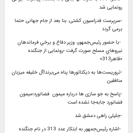
رونمایی شد
-سرپرست فدراسیون کشتی: بنا بعد از جام جهانی حتما
برمی گردد
-با حضور رئيس‌جمهور، وزير دفاع و برخي فرماندهان
نيرو‌هاي مسلح صورت گرفت ؛رونمایی از جنگنده
«قاهر313»
-تروریست‌ها به ديكتاتورها پناه می‌برند!آل خلیفه میزبان
منافقین
-پاسخ به جو سازی ها درباره میمون فضانورد؛ميمون
فضانورد جابه‌جا نشده است
-جلیلی راهی دمشق شد
-اشاره رئیس‌جمهور به ابتکار عدد 313 در نام جنگنده