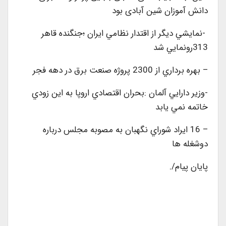
دانش آموزان شین آبادی بود
-نمايشي ديگر از اقتدار نظامي ايران ؛جنگنده قاهر
313رونمايي شد
– بهره برداري از 2300 پروژه صنعت برق در دهه فجر
-وزير دارايي آلمان :بحران اقتصادي اروپا به اين زودي
خاتمه نمي يابد
– 16 ايراد شوراي نگهبان به مصوبه مجلس درباره
دوشغله ها
پایان پیام/.