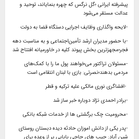
پیشرفته ایرانی ؛گل نرگس که چهره بنمایاند، توحید و
عدالت مستقر می‌شود
-لایحه‌ واگذاری وظایف اجرایی دستگاه قضا به دولت
-با حضور مدیران ارشد تأمین‌اجتماعی و به مناسبت دهه
فجر؛مجهزترین بخش پیوند کلیه در خاورمیانه افتتاح شد
-مسئولان تراکتور می‌خواهند پول ما را با کمک‌های
مردمی بدهند؛نصرتی: بازی با لبنان انتقامی است
-افشاگری نوری مالکی علیه ترکیه و قطر
-برادر احمدی نژاد دوباره خبر ساز شد
-محرومیت چک برگشتی ها از خدمات شبکه بانکی
-پدر یکی از دانش اموزان حادثه دیده دبستان روستای
شین آباد: جیب های حاجی بابایی پر از وعده برای