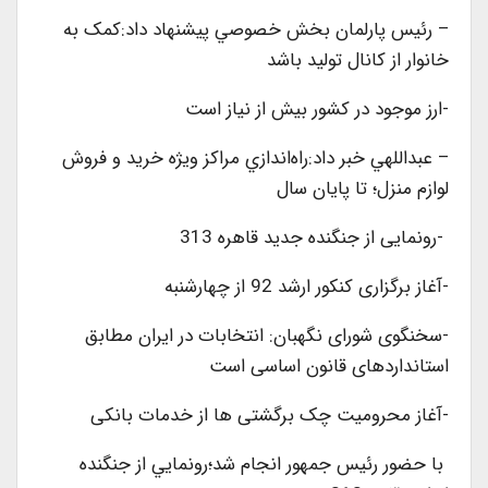
– رئيس پارلمان بخش خصوصي پيشنهاد داد:کمک به
‌خانوار از کانال توليد باشد
-ارز موجود در کشور بيش از نياز است
– عبداللهي خبر داد:راه‌اندازي مراکز ويژه خريد و فروش
لوازم منزل؛ تا پايان سال
-رونمایی از جنگنده جدید قاهره 313
-آغاز برگزاری کنکور ارشد 92 از چهارشنبه
-سخنگوی شورای نگهبان: انتخابات در ایران مطابق
استانداردهای قانون اساسی است
-آغاز محرومیت چک برگشتی ها از خدمات بانکی
با حضور رئيس جمهور انجام شد؛رونمايي از جنگنده