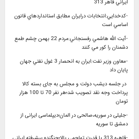
ايراني قاهر 313
-کدخدايي:انتخابات درايران مطابق استانداردهاي قانون
اساسي است
-آيت الله هاشمي رفسنجاني:مردم 22 بهمن چشم طمع
دشمنان را كور مي كنند
-معاون وزير نفت:ايران به انحصار 3 غول نفتي جهان
پايان داد
در جلسه دیشب دولت و مجلس به جای بسته کالا
پرداخت وجه نقد تصویب شد؛هر نفر 70 تا 100 هزار
تومان
-جلیلی در سوریه،صالحی در المان؛دیپلماسی ایرانی از
دمشق تا سوریه
-قاهره 313 با قدرت تهاجمی بالا؛جنگنده پیشرفته ایرانی