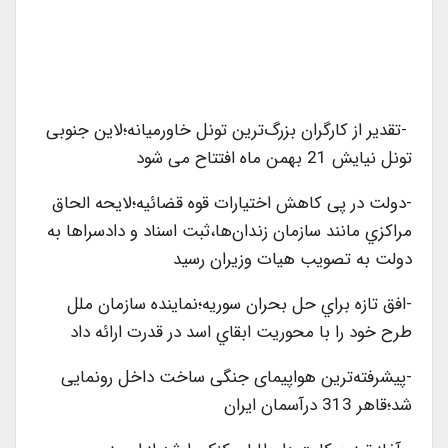
-تقدیر از کارگران بزرگ‌ترین تونل خاورمیانه؛لاین جنوبی
تونل نیایش 21 بهمن ماه افتتاح می شود
-دولت در پی كاهش اختيارات قوه قضائيه؛لايحه الحاق
مراكزي مانند سازمان زندان‌ها،ثبت اسناد و دادسراها به
دولت به تصويب هيات وزيران رسيد
-افق تازه براي حل بحران سوريه؛نماينده سازمان ملل
طرح خود را با محوريت ابقاي اسد در قدرت ارائه داد
-پیشرفته‌ترین هواپیمای جنگی ساخت داخل رونمایی
شد؛قاهر 313 درآسمان ایران