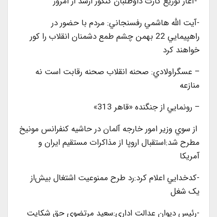
-آغاز توزيع کارت داوطلبان کنکور ارشد از امروز
-آيت الله هاشمي رفسنجاني: مردم با حضور در
راهپيمايي 22 بهمن چشم طمع دشمنان انقلاب را کور
خواهند کرد
– عسگراولادي: صحنه انقلاب صحنه رقابت است نه
منازعه
– رونمايي از جنگنده «قاهر 313»
از سوي وزير امور خارجه آلمان در حاشيه کنفرانس مونيخ
مطرح شد:استقبال اروپا از مذاکرات مستقيم ايران و
آمريکا
-کدخدايي اعلام کرد:رد طرح ممنوعيت اشتغال بيش‌از
يک شغل
-رئيس ديوان عدالت اداري:سعيد مرتضوي حق شكايت