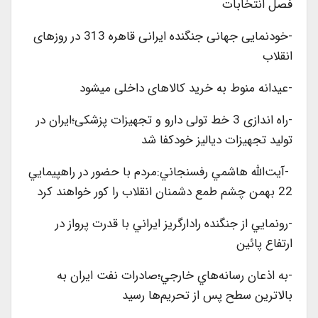
فصل انتخابات
-خودنمایی جهانی جنگنده ایرانی قاهره 313 در روزهای
انقلاب
-عیدانه منوط به خرید کالاهای داخلی میشود
-راه اندازی 3 خط تولی دارو و تجهیزات پزشکی؛ایران در
تولید تجهیزات دیالیز خودکفا شد
-آيت‌الله هاشمي رفسنجاني:مردم با حضور در راهپيمايي
22 بهمن چشم طمع دشمنان انقلاب را كور خواهند كرد
-رونمايي از جنگنده رادارگريز ايراني با قدرت پرواز در
ارتفاع پائين
-به اذعان رسانه‌هاي خارجي؛صادرات نفت ايران به
بالاترين سطح پس از تحريم‌ها رسيد