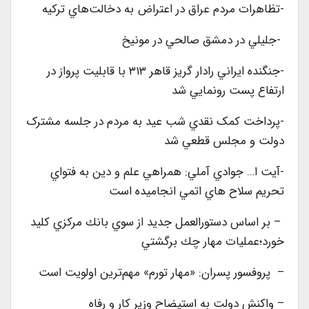
-تظاهرات مردم عراق در اعتراض به دخالت‌هاي تركيه
-جليلي در دمشق صالحي در مونيخ
-جنگنده ايراني رادار گريز قاهر ۳۱۳ با قابليت پرواز در
ارتفاع پست رونمايي شد
-پرداخت کمک نقدي شب عيد به مردم در جلسه مشترک
دولت و مجلس قطعي شد
-آيت ا… جوادي آملي: همراهي علم و دين به فتواي
تحريم سلاح هاي اتمي انجاميده است
– بر اساس دستورالعمل جديد از سوي بانك مركزي كليد
خورد؛عمليات مهار چك برگشتي
– پروفسور پسران: «مهار تورم» مهم‌ترين اولويت است
– واكنش دولت به استيضاح وزير كار و رفاه