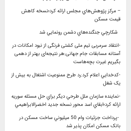
– مركز پژوهش‌هاي مجلس ارائه كرد؛نسخه كاهش
قيمت مسكن
شکارچي جنگنده‌هاي دشمن رونمايي شد
-انتقاد سرمربی تیم ملی کشتی فرنگی از نبود امکانات در
آستانه مسابقات جام جهانی:هر نتیجه‌ای بهتر از دهمی
بگیريم غیرت بچه‌هاست
-کدخدايي اعلام کرد:رد طرح ممنوعيت اشتغال به بيش از
يک شغل
-نماينده سازمان ملل طرحي ديگر براي حل مسئله سوريه
ارائه كرد؛ابقاي اسد محور نسخه جديد اخضر‌الابراهيمي
-پرداخت جزئيات وام 50 ميليوني ساخت مسکن در
بانک مسکن امکان پذير شد