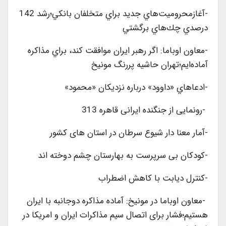
-آغازمحروميت‌هاي جديد براي متخلفان بانكي؛رشد 142
درصدي چك‌هاي برگشتي
-معاون اوباما: اگر رهبر ايران موافقت كند، براي مذاکره
آماده‌ايم؛تهران حاشيه پررنگ مونيخ
-ادعاهاي «داوود» درباره نزديکان «محمود»
-رونمایی از جنگنده ایرانی قاهره 313
-آمار معنا دار شیوع سرطان در استان های کشور
-کودکان بی سرپرست به بهارستان چشم دوخته اند
-کنترل دیابت با کاهش اضطراب
-معاون اوباما در مونیخ: آماده مذاکره دوجانبه با ایران
هستیم؛فشار برای اتصال سیم مذاکرات ایران و امریکا در