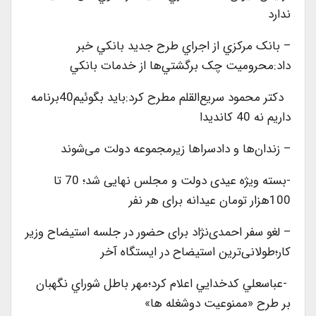
ندارد
– بانک مرکزي از اجراي طرح جديد بانکي خبر
داد:محروميت چک برگشتي‌ها از خدمات بانکي
دکتر محمود سریع‌القلم مطرح کرد:باید بگوئیم40برنامه
داریم نه 40 کاندیدا
– زندان‌ها و دادسراها زیرمجموعه دولت می‌شوند
-بسته ویژه عیدی دولت و مجلس نهایی شد؛ 70 تا
100هزار تومان عیدانه برای هر نفر
– لغو سفر احمدی‌نژاد برای حضور در جلسه استیضاح وزیر
کار؛طولانی‌ترین استیضاح در ایستگاه آخر
-عباسعلي کدخدايي اعلام کرد؛مهر باطل شوراي نگهبان
بر طرح «ممنوعيت دوشغله ها»