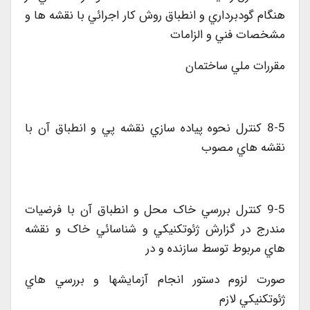
هنگام گودبرداري و انطباق روش کار اجرائي با نقشه ها و
مشخصات فني و الزامات
مقررات ملي ساختمان
8-5 کنترل نحوه پياده سازي نقشه پي و انطباق آن با
نقشه هاي مصوب
9-5 کنترل بررسي خاک محل و انطباق آن با فرضيات
مندرج در گزارش ژئوتکنيکي و شناسائي خاک و نقشه
هاي مربوط توسط سازنده و در
صورت لزوم دستور انجام آزمايشها و بررسي هاي
ژئوتکنيکي لازم