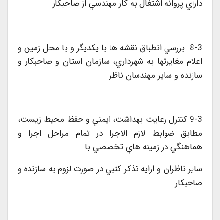
داراي پروانه اشتغال به کار مهندسي از صاحبکار
8-3 بررسي انطباق نقشه ها با يکديگر و با محل زمين و
اعلام مغايرتها به شهرداري، سازمان استان و صاحبکار و
سازنده و ساير مهندسان ناظر
9-3 کنترل رعايت بهداشت، ايمني و حفظ محيط زيست،
مطابق ضوابط لازم الاجرا در تمام مراحل اجرا و
هماهنگي در زمينه هاي تخصصي با
ساير ناظران و ارايه تذکر کتبي در صورت لزوم به سازنده و
صاحبکار