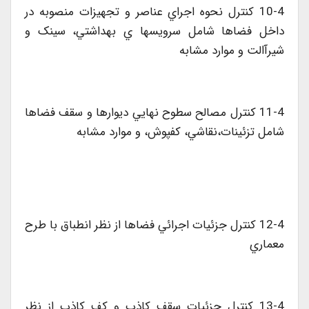
10-4 کنترل نحوه اجراي عناصر و تجهيزات منصوبه در
داخل فضاها شامل سرويسها ي بهداشتي، سينک و
شيرآالت و موارد مشابه
11-4 کنترل مصالح سطوح نهايي ديوارها و سقف فضاها
شامل تزئينات،نقاشي، کفپوش، و موارد مشابه
12-4 کنترل جزئيات اجرائي فضاها از نظر انطباق با طرح
معماري
13-4 کنترل جزئيات سقف کاذب و کف کاذب از نظر