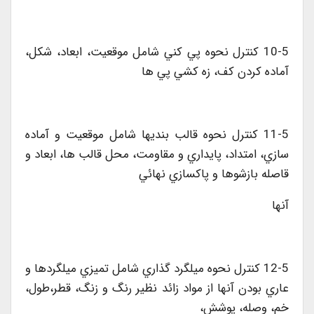
10-5 کنترل نحوه پي کني شامل موقعيت، ابعاد، شکل،
آماده کردن کف، زه کشي پي ها
11-5 کنترل نحوه قالب بنديها شامل موقعيت و آماده
سازي، امتداد، پايداري و مقاومت، محل قالب ها، ابعاد و
قاصله بازشوها و پاکسازي نهائي
آنها
12-5 کنترل نحوه ميلگرد گذاري شامل تميزي ميلگردها و
عاري بودن آنها از مواد زائد نظير رنگ و زنگ، قطر،طول،
خم، وصله، پوشش،