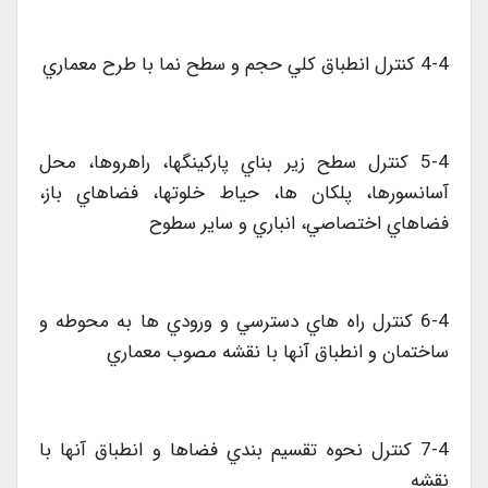
4-4 کنترل انطباق کلي حجم و سطح نما با طرح معماري
5-4 کنترل سطح زير بناي پارکينگها، راهروها، محل
آسانسورها، پلکان ها، حياط خلوتها، فضاهاي باز،
فضاهاي اختصاصي، انباري و ساير سطوح
6-4 کنترل راه هاي دسترسي و ورودي ها به محوطه و
ساختمان و انطباق آنها با نقشه مصوب معماري
7-4 کنترل نحوه تقسيم بندي فضاها و انطباق آنها با
نقشه