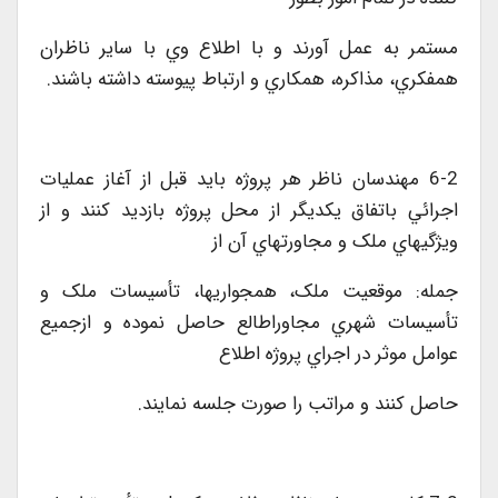
مستمر به عمل آورند و با اطلاع وي با ساير ناظران
همفکري، مذاکره، همکاري و ارتباط پيوسته داشته باشند.
6-2 مهندسان ناظر هر پروژه بايد قبل از آغاز عمليات
اجرائي باتفاق يکديگر از محل پروژه بازديد کنند و از
ويژگيهاي ملک و مجاورتهاي آن از
جمله: موقعيت ملک، همجواريها، تأسيسات ملک و
تأسيسات شهري مجاوراطالع حاصل نموده و ازجميع
عوامل موثر در اجراي پروژه اطلاع
حاصل کنند و مراتب را صورت جلسه نمايند.