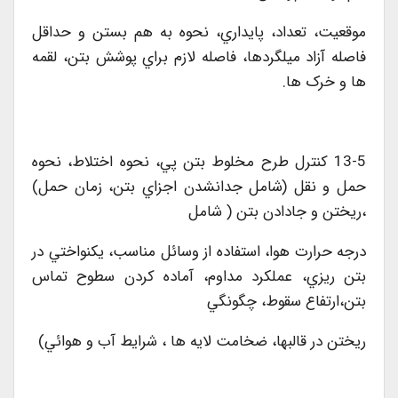
موقعيت، تعداد، پايداري، نحوه به هم بستن و حداقل
فاصله آزاد ميلگردها، فاصله لازم براي پوشش بتن، لقمه
ها و خرک ها.
13-5 کنترل طرح مخلوط بتن پي، نحوه اختلاط، نحوه
حمل و نقل (شامل جدانشدن اجزاي بتن، زمان حمل)
،ريختن و جادادن بتن ( شامل
درجه حرارت هوا، استفاده از وسائل مناسب، يکنواختي در
بتن ريزي، عملکرد مداوم، آماده کردن سطوح تماس
بتن،ارتفاع سقوط، چگونگي
ريختن در قالبها، ضخامت لایه ها ، شرايط آب و هوائي)