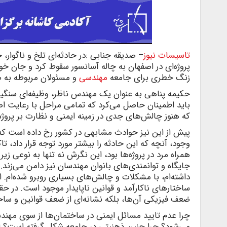
تاسیسات نیوز
– صدیقه جنابی :در حادثه‌ای تلخ و ناگوار،
پروژه‌ای در اصفهان به چاله آسانسور سقوط کرد و جان خود ر
زنگ خطری برای جامعه
مهندسی
و مسئولان مربوطه به صد
حکیمه پناهی به عنوان یک مهندس ناظر، وظیفه‌ای سنگین 
باید اطمینان حاصل می‌کرد که تمامی مراحل با رعایت اصو
که هنوز چالش‌های جدی در زمینه ایمنی و نظارت بر پروژه
پیش از این نیز حوادث مشابهی در کشور رخ داده است که
وجود، آنچه که این حادثه را بیشتر مورد توجه قرار داد، 
همراه مرد در پروژه‌ها بود، این نگرش نه تنها به نوعی 
جایگاه و توانمندی‌های بانوان مهندسان نیز دامن می‌زن
داشته‌ام، با مشکلات و چالش‌های بسیاری روبرو شده‌ام. 
ساختارهای ناکارآمد و قوانین ناپایدار موجود است. در ح
ضعف فیزیکی آن‌ها، بلکه نشانه‌ای از ضعف قوانین و س
چرا عدم تایید مسائل ایمنی در ساختمان‌ها از سوی مهندس
می‌شود؟ چرا چنین ذهنیتی در جامعه شکل گرفته است؟ ای