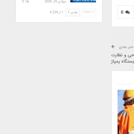
جولای 25, 2026
0
0
PREV
بعدی
1 از 4,224
خبر بعدی
حی و نظارت
یستگاه پمپاژ