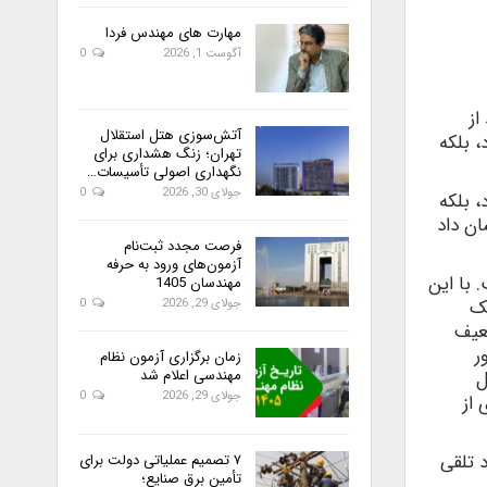
مهارت های مهندس فردا
آگوست 1, 2026
0
از
آتش‌سوزی هتل استقلال
، بلکه
تهران؛ زنگ هشداری برای
نگهداری اصولی تأسیسات…
جولای 30, 2026
0
 بلکه
ان داد
فرصت مجدد ثبت‌نام
آزمون‌های ورود به حرفه
 با این
مهندسان 1405
یک
جولای 29, 2026
0
ضعیف
ر
زمان برگزاری آزمون نظام
مهندسی اعلام شد
ل
جولای 29, 2026
0
از
 تلقی
۷ تصمیم عملیاتی دولت برای
تأمین برق صنایع؛