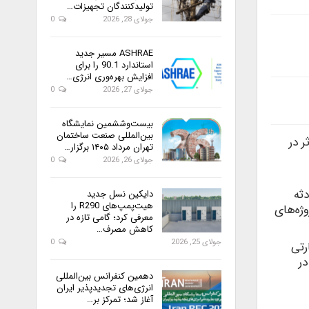
تولیدکنندگان تجهیزات…
جولای 28, 2026
0
ASHRAE مسیر جدید
استاندارد 90.1 را برای
افزایش بهره‌وری انرژی…
جولای 27, 2026
0
بیست‌وششمین نمایشگاه
بین‌المللی صنعت ساختمان
ر در
تهران مرداد ۱۴۰۵ برگزار…
جولای 26, 2026
0
ثه
دایکین نسل جدید
هیت‌پمپ‌های R290 را
ژه‌های
معرفی کرد؛ گامی تازه در
کاهش مصرف…
جولای 25, 2026
0
رتی
در
دهمین کنفرانس بین‌المللی
انرژی‌های تجدیدپذیر ایران
آغاز شد؛ تمرکز بر…