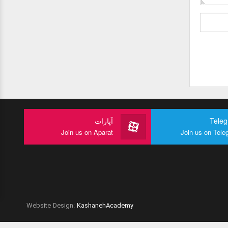
Tele
آپارات
Join us on Aparat
Join us on Tele
Website Design:
KashanehAcademy