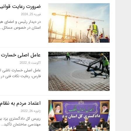
ضرورت رعایت قوانین ایمنی و HSE 
فوریه 25, 2024
در دیدار رئیس و‌ اعضای ه
استان در خصوص مسائل…
عامل اصلی خسارت نا
آگوست 6, 2022
عامل اصلی خسارت ناشی از 
فارس، رعایت نکات فنی در…
اعتماد مردم به نظا
ژانویه 26, 2022
رییس کل دادگستری یزد بر ا
مهندسی ساختمان تأکید…