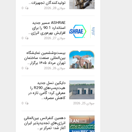
تولیدکنندگان تجهیزات…
جولای 28, 2026
0
ASHRAE مسیر جدید
استاندارد 90.1 را برای
افزایش بهره‌وری انرژی…
جولای 27, 2026
0
بیست‌وششمین نمایشگاه
بین‌المللی صنعت ساختمان
تهران مرداد ۱۴۰۵ برگزار…
جولای 26, 2026
0
دایکین نسل جدید
هیت‌پمپ‌های R290 را
معرفی کرد؛ گامی تازه در
کاهش مصرف…
جولای 25, 2026
0
دهمین کنفرانس بین‌المللی
انرژی‌های تجدیدپذیر ایران
آغاز شد؛ تمرکز بر…