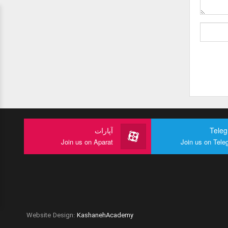
Tele
آپارات
Join us on Aparat
Join us on Tele
Website Design:
KashanehAcademy