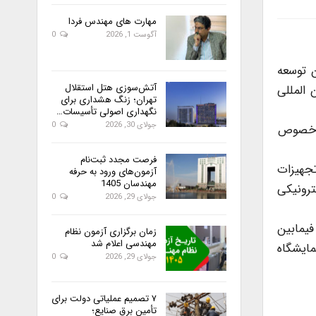
مهارت های مهندس فردا
آگوست 1, 2026
0
 توسعه
آتش‌سوزی هتل استقلال
مایشگاههای بین المللی
تهران؛ زنگ هشداری برای
نگهداری اصولی تأسیسات…
جولای 30, 2026
0
ر خصوص
فرصت مجدد ثبت‌نام
تجهیزات
آزمون‌های ورود به حرفه
مهندسان 1405
ترونیکی
جولای 29, 2026
0
فیمابین
زمان برگزاری آزمون نظام
مهندسی اعلام شد
مایشگاه
جولای 29, 2026
0
۷ تصمیم عملیاتی دولت برای
تأمین برق صنایع؛