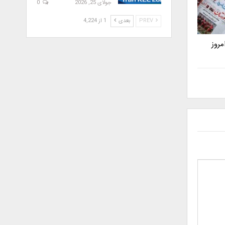
جولای 25, 2026
0
PREV
بعدی
1 از 4,224
روز