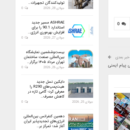
تولیدکنندگان تجهیزات…
جولای 28, 2026
0
ASHRAE مسیر جدید
0
استاندارد 90.1 را برای
افزایش بهره‌وری انرژی…
جولای 27, 2026
0
بیست‌وششمین نمایشگاه
بین‌المللی صنعت ساختمان
خبر بعدی
تهران مرداد ۱۴۰۵ برگزار…
پیام ایمنی
جولای 26, 2026
0
دایکین نسل جدید
هیت‌پمپ‌های R290 را
معرفی کرد؛ گامی تازه در
کاهش مصرف…
جولای 25, 2026
0
دهمین کنفرانس بین‌المللی
انرژی‌های تجدیدپذیر ایران
آغاز شد؛ تمرکز بر…