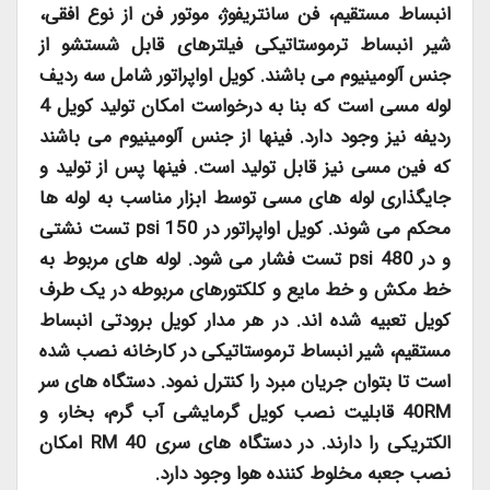
انبساط مستقیم، فن سانتریفوژ، موتور فن از نوع افقی،
شیر انبساط ترموستاتیکی فیلترهای قابل شستشو از
جنس آلومینیوم می باشند. کویل اواپراتور شامل سه ردیف
لوله مسی است که بنا به درخواست امکان تولید کویل 4
ردیفه نیز وجود دارد. فینها از جنس آلومینیوم می باشند
که فین مسی نیز قابل تولید است. فینها پس از تولید و
جایگذاری لوله های مسی توسط ابزار مناسب به لوله ها
محکم می شوند. کویل اواپراتور در
150 psi
تست نشتی
و در
480 psi
تست فشار می شود. لوله های مربوط به
خط مکش و خط مایع و کلکتورهای مربوطه در یک طرف
کویل تعبیه شده اند. در هر مدار کویل برودتی انبساط
مستقیم، شیر انبساط ترموستاتیکی در کارخانه نصب شده
است تا بتوان جریان مبرد را کنترل نمود. دستگاه های سر
40RM
قابلیت نصب کویل گرمایشی آب گرم، بخار، و
الکتریکی را دارند. در دستگاه های سری
40 RM
امکان
نصب جعبه مخلوط کننده هوا وجود دارد.