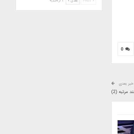
PREV
بعدی
1 از 4,224
0
خبر بعدی
مرتبه (2)