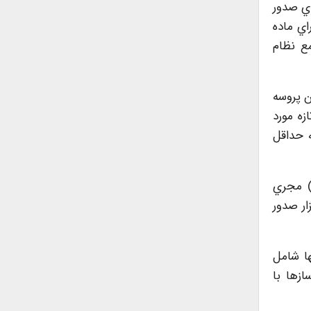
اي صدور
اي ماده
ار جامع نظام
ن پروسه
در توافق تازه مورد
ه حداقل
) مجري
امل اين نرم افزار صدور
ت و سازهاي زير 3هزار مترمربع تنها شامل
زها با