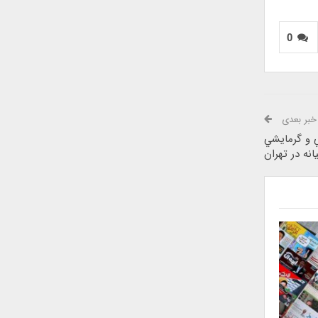
0
خبر بعدی
 و گرمايشي
انه در تهران