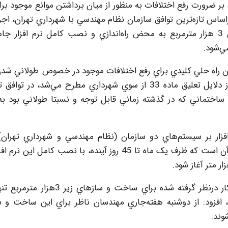
 بر ضرورت رفع اختلافات به منظور از ميان برداشتن موانع موجود بر
اساس تازه‌ترين توافق سازمان نظام مهندسي با شهرداري تهران، اجر
33 قانون نظام مهندسي براي ساخت و سازهاي بالاي 3 هزار مترمربع به محض راه‌اندازي و نصب کامل نرم افز
ي‌شود.
نوان راه حلي کليدي براي رفع اختلافات موجود در خصوص طولاني شد
صدور پروانه ساختماني که پيش از اين به عنوان يکي از دلايل تعليق ماده 33 از سوي شهرداري مطرح مي‌شد، 
نه ساختماني که در گذشته زماني قابل توجه و نسبتا طولاني بود ب
زار بر سيستم‌هاي دو سازمان (نظام مهندسي و شهرداري تهران
شناسنامه فني ساختمان هستيم و پيش‌‌بيني‌ها حاکي از آن است که ظرف يک ماه تا 45 روز آينده، با نصب ک
رييس سازمان نظام مهندسي تهران با بيان اينکه سازوکار درنظر گرفته شده براي ساخ
فزود: از دوشنبه هفته‌جاري مهندسان ناظر براي اين ساخت و سا
وند.