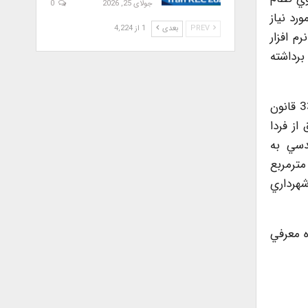
جولای 25, 2026
0
رد نياز
PREV
بعدی
1 از 4,224
م افزار
برداشته
آن طور که سعيد غفراني رييس سازمان نظام مهندسي تهران به «دنياي اقتصاد» اعلام کرده است: فرآيند اجراي کامل ماده 33 قانون
افق از فردا
ظام مهندسي به
الي است که فرآيند صدور شناسنامه فني براي ساخت و سازهاي بالاي 3هزار مترمربع
شهرداري
ه معرفي