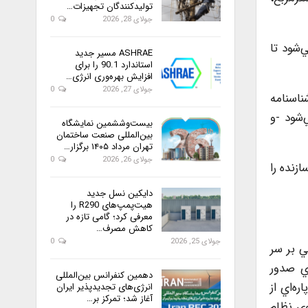
تولیدکنندگان تجهیزات…
جولای 28, 2026
0
‌شود تا
ASHRAE مسیر جدید
استاندارد 90.1 را برای
افزایش بهره‌وری انرژی…
جولای 27, 2026
0
3 واحدمسكوني مشمول شناسنامه
شود -و
بیست‌وششمین نمایشگاه
بین‌المللی صنعت ساختمان
تهران مرداد ۱۴۰۵ برگزار…
جولای 26, 2026
0
نده‌ را
دایکین نسل جدید
هیت‌پمپ‌های R290 را
معرفی کرد؛ گامی تازه در
کاهش مصرف…
جولای 25, 2026
0
ي بر سر
راي صدور
دهمین کنفرانس بین‌المللی
ه‌اي از
انرژی‌های تجدیدپذیر ایران
آغاز شد؛ تمرکز بر…
وي نظام