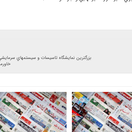
بزرگترين نمايشگاه تاسيسات و سيستمهاي سرمايشي
خاورمي