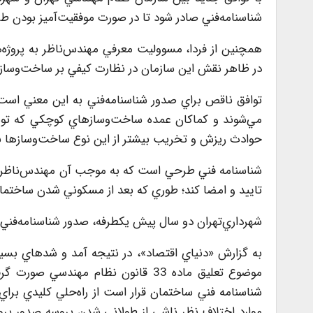
شناسنامه‌فني صادر شود تا در صورت موفقيت‌آميز بودن طرح
همچنين از فردا، مسووليت معرفي مهند‌س‌ناظر به پروژه‌
در ظاهر نقش اين سازمان در نظارت كيفي بر ساخت‌وسا
مي‌شوند و كماكان عمده ساخت‌وسازهاي كوچكي كه تو
حوادث ريزش و تخريب بيشتر از اين نوع ساخت‌وسازها نش
شناسنامه‌ فني طرحي است كه به موجب آن مهندس‌ناظر م
تاييد و امضا كند؛ طوري كه بعد از مسكوني شدن ساختمان،
شهرداري‌تهران دو سال پيش يكطرفه، صدور شناسنامه‌فني را ل
به گزارش «دنياي اقتصاد»، در نتيجه آمد و شدهاي بس
موضوع تعليق ماده 33 قانون نظام مهن
شناسنامه فني ساختمان قرار است از راه‌حلي کليدي براي ر
موارد اختلاف نظر ناشي از طولاني شدن پروسه صدور پروا