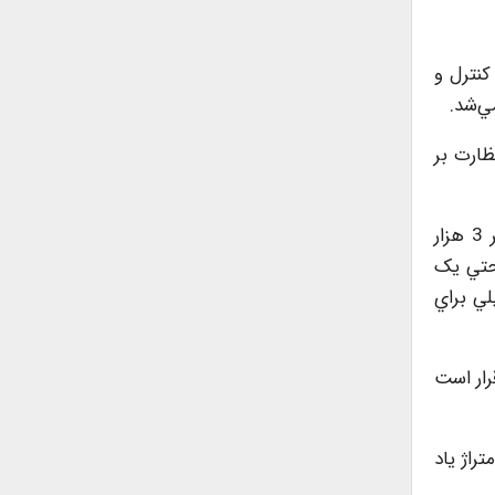
کنترل و
ي‌شد.
 نظارت بر
وي با انتقاد از توافق نيمه کاره صورت گرفته با شهرداري و ناديده گرفتن صدور شناسنامه فني براي ساخت و سازهاي زير 3 هزار
 حتي يک
لي براي
ت گرفته قرار است
ناسنامه فني براي متراژ ياد