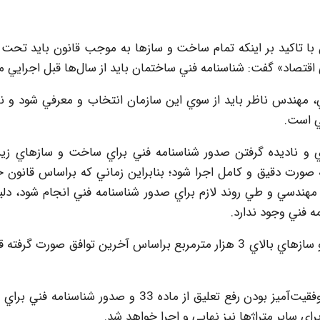
 تاکيد بر اينکه تمام ساخت و سازها به موجب قانون بايد تحت 
قتصاد» گفت: شناسنامه فني ساختمان بايد از سال‌ها قبل اجرايي م
ماده 33 قانون نظام مهندسي، مهندس ناظر بايد از سوي اين سازمان انتخاب و معرفي شود و
ي است.
به صورت دقيق و کامل اجرا شود؛ بنابراين زماني که براساس قانون
هندسي و طي روند لازم براي صدور شناسنامه فني انجام شود، دلي
ه فني وجود ندارد.
بلبلي خاطرنشان کرد: صدور شناسنامه فني براي ساخت و سازهاي بالاي 3 هزار مترمربع براساس آخرين توافق صور
وي افزود: براساس توافق‌هاي به عمل آمده، در صورت موفقيت‌آميز بودن رفع تعليق از ماده 33 و صدور ش
ي ساير متراژها نيز نهايي و اجرا خواهد شد.