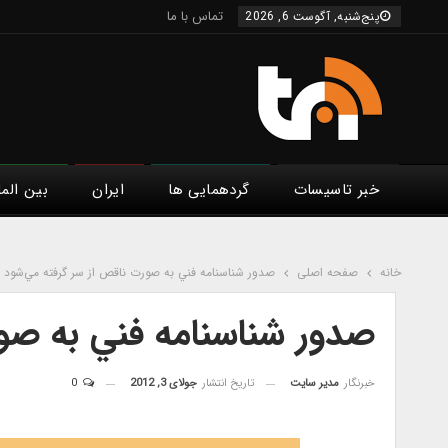
تماس با ما
پنج‌شنبه, آگوست 6, 2026
خبر تاسیسات
گردهمایی ها
ایران
بین الم
خانه
صفحه اصلی
صدور شناسنامه فني به صورت ناقص از سر گرفته مي‌شود
صدور شناسنامه فني به صو
خبرنگار
مدیر سایت
تاریخ انتشار
جولای 3, 2012
0