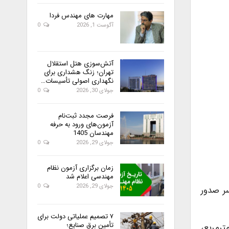
مهارت های مهندس فردا
آگوست 1, 2026
0
آتش‌سوزی هتل استقلال
تهران؛ زنگ هشداری برای
نگهداری اصولی تأسیسات…
جولای 30, 2026
0
فرصت مجدد ثبت‌نام
آزمون‌های ورود به حرفه
مهندسان 1405
جولای 29, 2026
0
زمان برگزاری آزمون نظام
مهندسی اعلام شد
جولای 29, 2026
0
سر صدور
۷ تصمیم عملیاتی دولت برای
تأمین برق صنایع؛
‌ تهران، مقرر شده براي ساختمان‌هاي با زيربناي بالاي 3 هزار مترمربع،