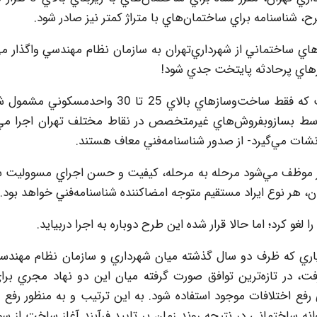
، شناسنامه براي ساختمان‌هاي با متراژ كمتر نيز صادر شود.
هاي ساختماني از شهرداري‌تهران به سازمان نظام مهندسي واگذار مي
زهاي پرحادثه پايتخت جدي شود!
توافق ناقص براي صدور شناسنامه‌فني به اين معني است كه فقط ساخت‌وسازهاي بالاي 25 تا 0
سط بسازوبفروش‌هاي غيرمتخصص در نقاط مختلف تهران اجرا مي‌
ات مي‌گيرد- از صدور شناسنامه‌فني معاف هستند.
وظف مي‌شود مرحله‌ به‌ مرحله، كيفيت و حسن اجراي مسووليت ساز
 هر نوع ايراد مستقيم متوجه امضا‌كننده شناسنامه‌فني خواهد بود.
غو كرد؛ اما حالا قرار شده اين طرح دوباره به اجرا دربيايد.
ياري که ظرف دو سال گذشته ميان شهرداري و سازمان نظام مهندس
دسي صورت گرفت، در تازه‌ترين توافق صورت گرفته ميان اين دو نهاد مجري ب
فع اختلافات موجود استفاده شود. به اين ترتيب و به منظور رفع پار
نه ساختماني در نتيجه روند زمان بر تاييد فرآيند آغاز ساخت از س