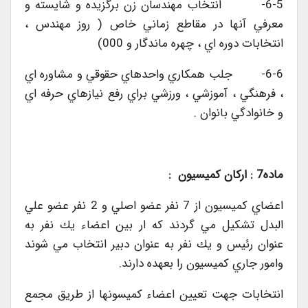
6-5- انتخاب مهندسان زن برگزيده و شايسته و
معرفي آنها در مقاطع زماني خاص ( روز مهندس ،
انتخابات دوره اي ، چهره ماندگار و 000)
6-6- جلب همكاري واحدهاي حقوقي و مشاوره اي
، فرهنگي ، آموزشي ، ورزشي براي رفع نيازهاي حرفه اي
و خانوادگي بانوان .
ماده7 : اركان كميسيون :
اعضاي كميسيون از 7 نفر عضو اصلي و 2 نفر عضو علي
البدل تشكيل مي گردند كه ار بين اعضاء يك نفر به
عنوان رئيس و يك نفر به عنوان دبير انتخاب مي شوند
وامور جاري كميسيون را بعهده دارند.
انتخابات جهت تعيين اعضاء كميسونها از طريق مجمع