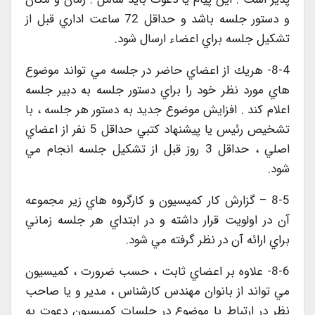
و دستور جلسه باشد و حداقل 72 ساعت اداري قبل از
تشكيل جلسه براي اعضاء ارسال شود.
8-4- هريك از اعضاي حاضر در جلسه مي تواند موضوع
هاي مورد نظر خود را براي دستور جلسه به دبير جلسه
اعلام كند . افزايش موضوع جديد به دستور هر جلسه ، با
تشخيص رئيس يا پيشنهاد كتبي حداقل 5 نفر از اعضاي
اصلي ، حداقل 3 روز قبل از تشكيل جلسه انجام مي
شود.
8-5 – گزارش كار كميسيون و كارگروه هاي زير مجموعه
آن در اولويت قرار داشته و در ابتداي هر جلسه زماني
براي ارائه آن در نظر گرفته مي شود.
8-6- علاوه بر اعضاي ثابت ، حسب ضرورت ، كميسيون
مي تواند از بانوان مهندس كارشناس ، مدير و يا صاحب
نظر در ارتباط با موضوع در جلسات كميسيون دعوت به