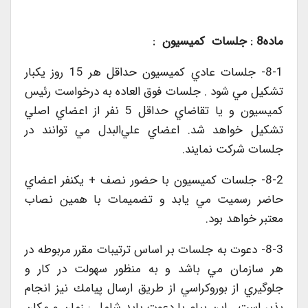
ماده8 : جلسات كميسيون :
8-1- جلسات عادي كميسيون حداقل هر 15 روز يكبار
تشكيل مي شود . جلسات فوق العاده به درخواست رئيس
كميسيون و يا تقاضاي حداقل 5 نفر از اعضاي اصلي
تشكيل خواهد شد. اعضاي علي‌البدل مي توانند در
جلسات شركت نمايند.
8-2- جلسات كميسيون با حضور نصف + يكنفر اعضاي
حاضر رسميت مي يابد و تضميمات با همين نصاب
معتبر خواهد بود.
8-3- دعوت به جلسات بر اساس ترتيبات مقرر مربوطه در
هر سازمان مي باشد و به منظور سهولت در كار و
جلوگيري از بوروكراسي از طريق ارسال پيامك نيز انجام
پذير است . اين پيام يا دعوت بايد شامل : زمان و مكان