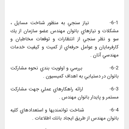
6-1- نياز سنجي به منظور شناخت مسايل ،
مشكلات و نيازهاي بانوان مهندس عضو سازمان از يك
سو و نظر سنجي از انتظارات و توقعات مخاطبان و
كارفرمايان و عوامل حرفه‌اي از كميت و كيفيت خدمات
مهندسي آنان .
6-2- بررسي و اولويت بندي نحوه مشاركت
بانوان در دستيابي به اهداف كميسيون .
6-3- ارائه راهكارهاي عملي جهت مشاركت
مستمر و پايدار بانوان مهندس .
6-4- شناخت توانمنديها و استعدادهاي كليه
بانوان مهندس از طريق ايجاد بانك اطلاعات .