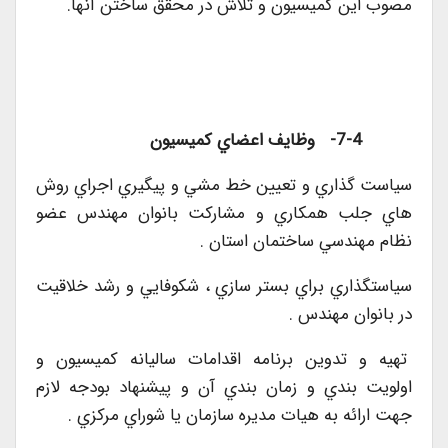
مصوب اين كميسيون و تلاش در محقق ساختن آنها.
7-4-
وظايف اعضاي كميسيون
سياست گذاري و تعيين خط مشي و پيگيري اجراي روش
هاي جلب همكاري و مشاركت بانوان مهندس عضو
نظام مهندسي ساختمان استان .
سياستگذاري براي بستر سازي ، شكوفايي و رشد خلاقيت
در بانوان مهندس .
تهيه و تدوين برنامه اقدامات ساليانه كميسيون و
اولويت بندي و زمان بندي آن و پيشنهاد بودجه لازم
جهت ارائه به هيات مديره سازمان يا شوراي مركزي .