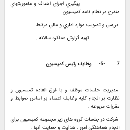
پيگيري اجراي اهداف و ماموريتهاي
مندرج در نظام نامه كميسيون .
بررسي و تصويب موارد اداري و مالي مرتبط .
تهيه گزارش عملكرد سالانه .
7 -5- وظايف رئيس كميسيون
مديريت جلسات موظف و يا فوق العاده كميسيون و
نظارت بر انجام كليه وظايف اعضاء بر اساس ضوابط و
مقررات مربوطه .
شركت در جلسات گروه هاي زير مجموعه كميسيون براي
انجام هماهنگي امور ، هدايت و حمايت آنها .