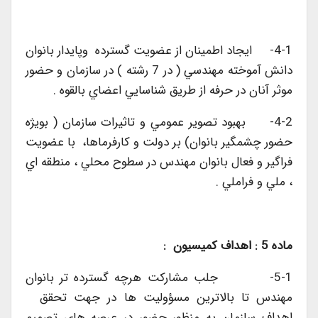
4-1- ايجاد اطمينان از عضويت گسترده ‌ وپايدار بانوان
دانش آموخته مهندسي ( در 7 رشته ) در سازمان و حضور
موثر آنان در حرفه از طريق شناسايي اعضاي بالقوه .
4-2- بهبود تصوير عمومي و تاثيرات سازمان ( بويژه
حضور چشمگير بانوان) بر دولت و كارفرماها، با عضويت
فراگير و فعال بانوان مهندس در سطوح محلي ، منطقه اي
، ملي و فراملي .
ماده 5 : اهداف كميسيون :
5-1- جلب مشاركت هرچه گسترده تر بانوان
مهندس تا بالاترين مسؤوليت ها در جهت‌ تحقق
اهداف سازمان به منظور حضور در عرصه هاي تصميم