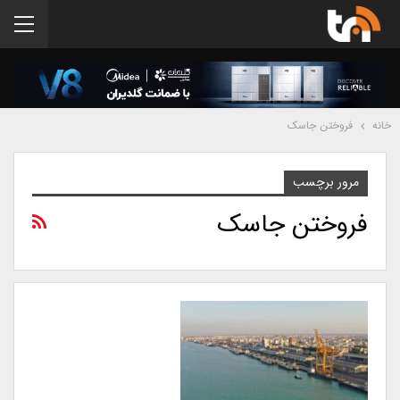
خانه
فروختن جاسک
مرور برچسب
فروختن جاسک