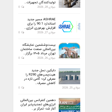
تولیدکنندگان تجهیزات…
جولای 28, 2026
0
ASHRAE مسیر جدید
استاندارد 90.1 را برای
افزایش بهره‌وری انرژی…
جولای 27, 2026
0
بیست‌وششمین نمایشگاه
بین‌المللی صنعت ساختمان
تهران مرداد ۱۴۰۵ برگزار…
جولای 26, 2026
0
دایکین نسل جدید
هیت‌پمپ‌های R290 را
معرفی کرد؛ گامی تازه در
کاهش مصرف…
جولای 25, 2026
0
دهمین کنفرانس بین‌المللی
انرژی‌های تجدیدپذیر ایران
آغاز شد؛ تمرکز بر…