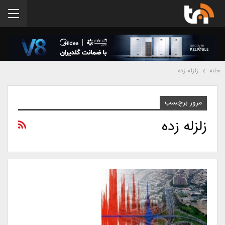
خانه
زلزله زده
مرور برچسب
زلزله زده