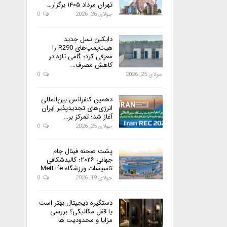
تهران مرداد ۱۴۰۵ برگزار…
جولای 26, 2026
0
دایکین نسل جدید
هیت‌پمپ‌های R290 را
معرفی کرد؛ گامی تازه در
کاهش مصرف…
جولای 25, 2026
0
دهمین کنفرانس بین‌المللی
انرژی‌های تجدیدپذیر ایران
آغاز شد؛ تمرکز بر…
جولای 25, 2026
0
پشت صحنه فینال جام
جهانی ۲۰۲۶؛ کالبدشکافی
تاسیسات ورزشگاه MetLife
جولای 19, 2026
0
دستگیره دیجیتال بهتر است
یا قفل مکانیکی؟ بررسی
مزایا و محدودیت ها