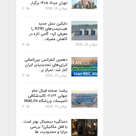
تهران مرداد ۱۴۰۵ برگزار…
جولای 26, 2026
0
دایکین نسل جدید
هیت‌پمپ‌های R290 را
معرفی کرد؛ گامی تازه در
کاهش مصرف…
جولای 25, 2026
0
دهمین کنفرانس بین‌المللی
انرژی‌های تجدیدپذیر ایران
آغاز شد؛ تمرکز بر…
جولای 25, 2026
0
پشت صحنه فینال جام
جهانی ۲۰۲۶؛ کالبدشکافی
تاسیسات ورزشگاه MetLife
جولای 19, 2026
0
دستگیره دیجیتال بهتر است
یا قفل مکانیکی؟ بررسی
مزایا و محدودیت ها