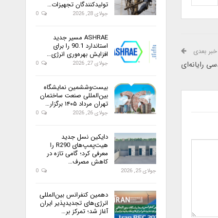
تولیدکنندگان تجهیزات…
جولای 28, 2026
0
ASHRAE مسیر جدید
استاندارد 90.1 را برای
خبر بعدی
افزایش بهره‌وری انرژی…
ی رایانه‌ای
جولای 27, 2026
0
بیست‌وششمین نمایشگاه
بین‌المللی صنعت ساختمان
تهران مرداد ۱۴۰۵ برگزار…
جولای 26, 2026
0
دایکین نسل جدید
هیت‌پمپ‌های R290 را
معرفی کرد؛ گامی تازه در
کاهش مصرف…
جولای 25, 2026
0
دهمین کنفرانس بین‌المللی
انرژی‌های تجدیدپذیر ایران
آغاز شد؛ تمرکز بر…