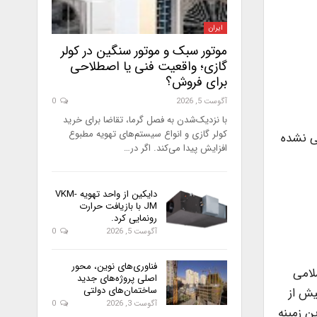
ایران
موتور سبک و موتور سنگین در کولر
گازی؛ واقعیت فنی یا اصطلاحی
برای فروش؟
آگوست 5, 2026
0
با نزدیک‌شدن به فصل گرما، تقاضا برای خرید
کولر گازی و انواع سیستم‌های تهویه مطبوع
 اجرایی نشده
افزایش پیدا می‌کند. اگر در…
دایکین از واحد تهویه VKM-
JM با بازیافت حرارت
رونمایی کرد.
آگوست 5, 2026
0
فناوری‌های نوین، محور
جلس شورای اسلامی
اصلی پروژه‌های جدید
ساختمان‌های دولتی
یش از
آگوست 3, 2026
0
ن زمینه