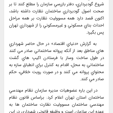
شروع گودبرداري، دفتر بازرسي سازمان را مطلع كنند تا بر
صحت اصول گودبرداري ساختمان نظارت داشته باشد،
اكنون قصد دارد همه مسووليت نظارت بر همه مراحل
احداث بناي مسكوني و غيرمسكوني را از شهرداري تهران
پس بگيرد.
به گزارش «دنياي اقتصاد» در حال حاضر شهرداري
هاي مناطق بعد از آنكه پروانه ساختماني صادر مي كنند
در طول ساخت وساز با فرستادن اكيپ هاي گشت
ساختماني به محل، اقدام به كنترل براي انطباق سازه به
محتواي پروانه مي كنند و در صورت رويت خلافي، حكم
صادر مي كنند.
در اين باره عضوهيات مديره سازمان نظام مهندسي
ساختمان استان تهران اعلام كرد: براساس قانون نظام
مهندسي ساختمان مسووليت نظارت ساختمان ها به
عهده اين سازمان است و وظيفه قانوني شهرداري در اين