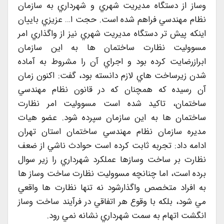
وساز از دستگاه مديريت شهري و شهرداري به سازمان
نظام مهندسي فراهم شده است. حجت ا… عزيزي باييان
اينکه پيش تر دستگاه مديريت شهري نيز از واگذاري امر
مسووليت نظارت ساختمان ها به اين سازمان
ابرازرضايت کرده بود و اجراي آن را مشروط به آماده
شدن زيرساخت هاي لازم دانسته بود، گفت: اکنون زمان
آن رسيده که همچنان که در قانون نظام مهندسي
ساختمان، تاکيد شده است مسووليت امر نظارت
ساختمان ها به اين سازمان سپرده شود. عضو هيات
مديره سازمان نظام مهندسي ساختمان استان تهران
ادامه داد: تجربه ثابت کرده است حوادث ناشي از ضعف
نظارت بر ساخت وسازها عملکرد شهرداري را زير سوال
برده است، اما چنانچه مسووليت نظارت ساخت وساز ها
به افراد متخصص واگذارشود نه تنها نظارت ها واقعي
مي شود، بلکه با وقوع هر اتفاقي در فرآيند ساخت وساز
انگشت اتهام به سمت شهرداري نشانه نمي رود.