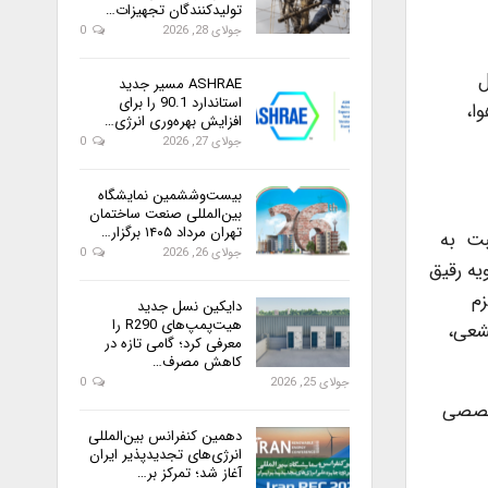
تولیدکنندگان تجهیزات…
جولای 28, 2026
0
ل
ASHRAE مسیر جدید
استاندارد 90.1 را برای
ا،
افزایش بهره‌وری انرژی…
جولای 27, 2026
0
بیست‌وششمین نمایشگاه
بین‌المللی صنعت ساختمان
تهران مرداد ۱۴۰۵ برگزار…
بت به
جولای 26, 2026
0
یه رقیق
زم
دایکین نسل جدید
هیت‌پمپ‌های R290 را
شعی،
معرفی کرد؛ گامی تازه در
کاهش مصرف…
جولای 25, 2026
0
 یزدا ناشر تخصصی
دهمین کنفرانس بین‌المللی
انرژی‌های تجدیدپذیر ایران
آغاز شد؛ تمرکز بر…