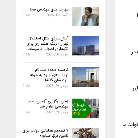
مهارت های مهندس فردا
i –
آگوست 1, 2026
0
آتش‌سوزی هتل استقلال
تهران؛ زنگ هشداری برای
نگهداری اصولی تأسیسات…
در
جولای 30, 2026
0
فرصت مجدد ثبت‌نام
آزمون‌های ورود به حرفه
مهندسان 1405
جولای 29, 2026
0
ای
زمان برگزاری آزمون نظام
مهندسی اعلام شد
جولای 29, 2026
0
 با نگاهی به /13فصل کتاب می تواند ما
۷ تصمیم عملیاتی دولت برای
تأمین برق صنایع؛