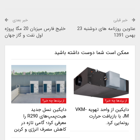
خبر قبلی
خبر بعدی
عناوین روزنامه های دوشنبه 23
خلیج فارس میزبان 20 مگا پروژه
بهمن 1391
اول نفت و گاز جهان
ممکن است شما دوست داشته باشید
از برندها چه خبر؟
از برندها چه خبر؟
دایکین از واحد تهویه VKM-
دایکین نسل جدید
JM با بازیافت حرارت
هیت‌پمپ‌های R290 را
رونمایی کرد.
معرفی کرد؛ گامی تازه در
کاهش مصرف انرژی و کربن