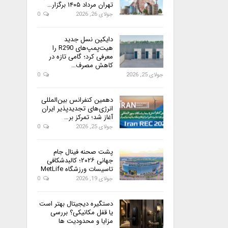
تهران مرداد ۱۴۰۵ برگزار…
جولای 26, 2026
0
دایکین نسل جدید
هیت‌پمپ‌های R290 را
معرفی کرد؛ گامی تازه در
کاهش مصرف…
جولای 25, 2026
0
دهمین کنفرانس بین‌المللی
انرژی‌های تجدیدپذیر ایران
آغاز شد؛ تمرکز بر…
جولای 25, 2026
0
پشت صحنه فینال جام
جهانی ۲۰۲۶؛ کالبدشکافی
تاسیسات ورزشگاه MetLife
جولای 19, 2026
0
دستگیره دیجیتال بهتر است
یا قفل مکانیکی؟ بررسی
مزایا و محدودیت ها