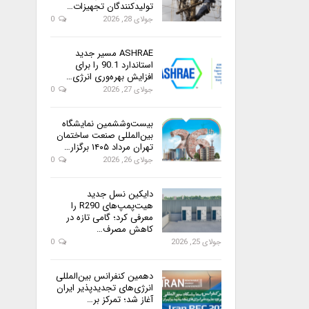
تولیدکنندگان تجهیزات…
جولای 28, 2026
0
ASHRAE مسیر جدید
استاندارد 90.1 را برای
افزایش بهره‌وری انرژی…
جولای 27, 2026
0
بیست‌وششمین نمایشگاه
بین‌المللی صنعت ساختمان
تهران مرداد ۱۴۰۵ برگزار…
جولای 26, 2026
0
دایکین نسل جدید
هیت‌پمپ‌های R290 را
معرفی کرد؛ گامی تازه در
کاهش مصرف…
جولای 25, 2026
0
دهمین کنفرانس بین‌المللی
انرژی‌های تجدیدپذیر ایران
آغاز شد؛ تمرکز بر…