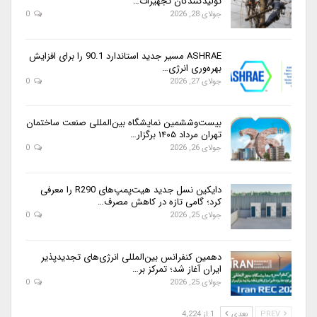
تولیدکنندگان تجهیزات…
جولای 28, 2026
0
ASHRAE مسیر جدید استاندارد 90.1 را برای افزایش
بهره‌وری انرژی…
جولای 27, 2026
0
بیست‌وششمین نمایشگاه بین‌المللی صنعت ساختمان
تهران مرداد ۱۴۰۵ برگزار…
جولای 26, 2026
0
دایکین نسل جدید هیت‌پمپ‌های R290 را معرفی
کرد؛ گامی تازه در کاهش مصرف…
جولای 25, 2026
0
دهمین کنفرانس بین‌المللی انرژی‌های تجدیدپذیر
ایران آغاز شد؛ تمرکز بر…
جولای 25, 2026
0
PREV
بعدی
1 از 4,224