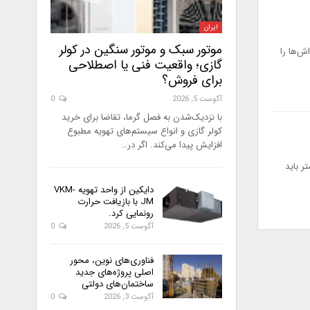
ایران
موتور سبک و موتور سنگین در کولر
آسمان‌خراش‌ها را
گازی؛ واقعیت فنی یا اصطلاحی
برای فروش؟
آگوست 5, 2026
0
با نزدیک‌شدن به فصل گرما، تقاضا برای خرید
کولر گازی و انواع سیستم‌های تهویه مطبوع
افزایش پیدا می‌کند. اگر در…
نیوز، ساختمان‌های بلند یعنی ساختمان‌هایی با ۷ طبقه یا بیشتر یا با ارتفاع دست‌کم ۲۳ متر باید
دایکین از واحد تهویه VKM-
JM با بازیافت حرارت
رونمایی کرد.
آگوست 5, 2026
0
فناوری‌های نوین، محور
اصلی پروژه‌های جدید
ساختمان‌های دولتی
آگوست 3, 2026
0