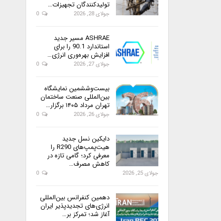
تولیدکنندگان تجهیزات…
جولای 28, 2026
0
ASHRAE مسیر جدید
استاندارد 90.1 را برای
افزایش بهره‌وری انرژی…
جولای 27, 2026
0
بیست‌وششمین نمایشگاه
بین‌المللی صنعت ساختمان
تهران مرداد ۱۴۰۵ برگزار…
جولای 26, 2026
0
دایکین نسل جدید
هیت‌پمپ‌های R290 را
معرفی کرد؛ گامی تازه در
کاهش مصرف…
جولای 25, 2026
0
دهمین کنفرانس بین‌المللی
انرژی‌های تجدیدپذیر ایران
آغاز شد؛ تمرکز بر…