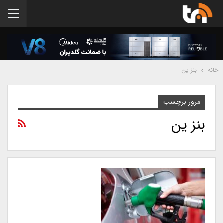
خانه
بنز ین
مرور برچسب
بنز ین