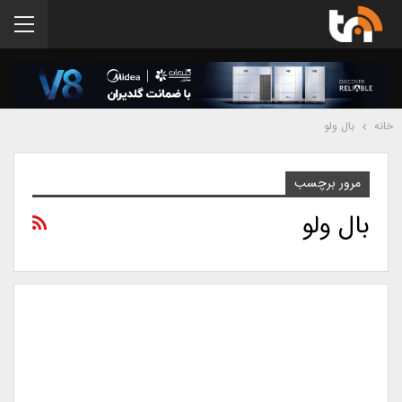
خانه
بال ولو
مرور برچسب
بال ولو