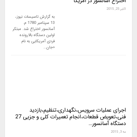
اختراع آسانسور در آمریكا
اکتبر 25, 2015
به گزارش تاسیسات نیوز،
13 سپتامبر 1780 م.
آسانسور اختراع شد. مبتكر
اولین دستگاه بالارونده
فردی آمریكایی به نام
«جان…
اجرای عملیات سرویس،نگهداری،تنظیم،بازدید
فنی،تعویض قطعات،انجام تعمیرات کلی و جزیی 27
دستگاه آسانسور…
مه 3, 2015