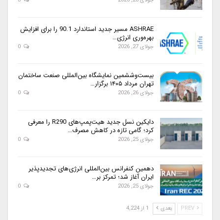
جولای 28, 2026
0
ASHRAE مسیر جدید استاندارد 90.1 را برای افزایش
بهره‌وری انرژی…
جولای 27, 2026
0
بیست‌وششمین نمایشگاه بین‌المللی صنعت ساختمان
تهران مرداد ۱۴۰۵ برگزار…
جولای 26, 2026
0
دایکین نسل جدید هیت‌پمپ‌های R290 را معرفی
کرد؛ گامی تازه در کاهش مصرف…
جولای 25, 2026
0
دهمین کنفرانس بین‌المللی انرژی‌های تجدیدپذیر
ایران آغاز شد؛ تمرکز بر…
جولای 25, 2026
0
PREV
بعدی
1 از 4,224