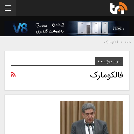
خانه
فالکومارک
مرور برچسب
فالکومارک