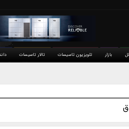
لل
بازار
تلویزیون تاسیسات
تالار تاسیسات
دان
ق