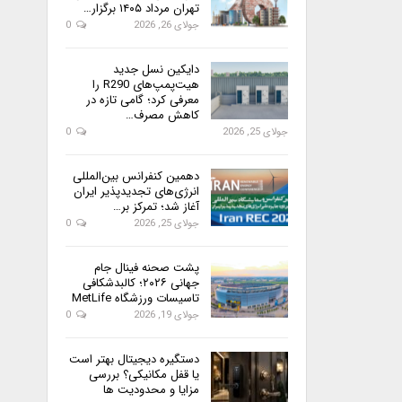
تهران مرداد ۱۴۰۵ برگزار…
جولای 26, 2026
0
دایکین نسل جدید
هیت‌پمپ‌های R290 را
معرفی کرد؛ گامی تازه در
کاهش مصرف…
جولای 25, 2026
0
دهمین کنفرانس بین‌المللی
انرژی‌های تجدیدپذیر ایران
آغاز شد؛ تمرکز بر…
جولای 25, 2026
0
پشت صحنه فینال جام
جهانی ۲۰۲۶؛ کالبدشکافی
تاسیسات ورزشگاه MetLife
جولای 19, 2026
0
دستگیره دیجیتال بهتر است
یا قفل مکانیکی؟ بررسی
مزایا و محدودیت ها