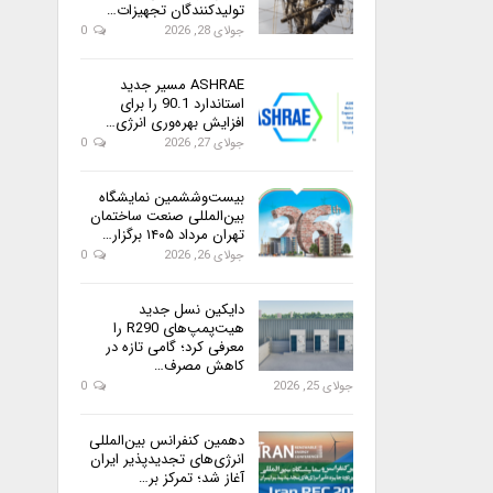
تولیدکنندگان تجهیزات…
جولای 28, 2026
0
ASHRAE مسیر جدید
استاندارد 90.1 را برای
افزایش بهره‌وری انرژی…
جولای 27, 2026
0
بیست‌وششمین نمایشگاه
بین‌المللی صنعت ساختمان
تهران مرداد ۱۴۰۵ برگزار…
جولای 26, 2026
0
دایکین نسل جدید
هیت‌پمپ‌های R290 را
معرفی کرد؛ گامی تازه در
کاهش مصرف…
جولای 25, 2026
0
دهمین کنفرانس بین‌المللی
انرژی‌های تجدیدپذیر ایران
آغاز شد؛ تمرکز بر…