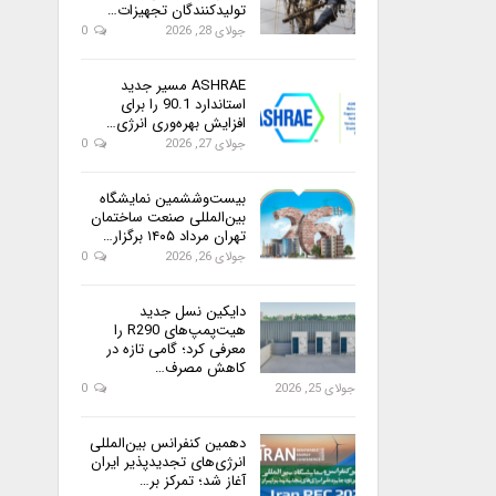
تولیدکنندگان تجهیزات…
جولای 28, 2026
0
ASHRAE مسیر جدید
استاندارد 90.1 را برای
افزایش بهره‌وری انرژی…
جولای 27, 2026
0
بیست‌وششمین نمایشگاه
بین‌المللی صنعت ساختمان
تهران مرداد ۱۴۰۵ برگزار…
جولای 26, 2026
0
دایکین نسل جدید
هیت‌پمپ‌های R290 را
معرفی کرد؛ گامی تازه در
کاهش مصرف…
جولای 25, 2026
0
دهمین کنفرانس بین‌المللی
انرژی‌های تجدیدپذیر ایران
آغاز شد؛ تمرکز بر…