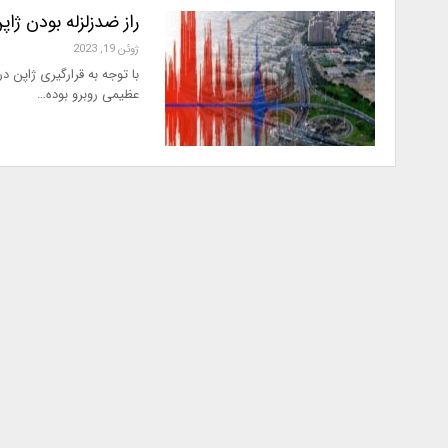
راز ضدزلزله بودن ژاپ
ژوئن 19, 2023
با توجه به قرارگیری ژاپن د
عظیمی روبرو بوده…