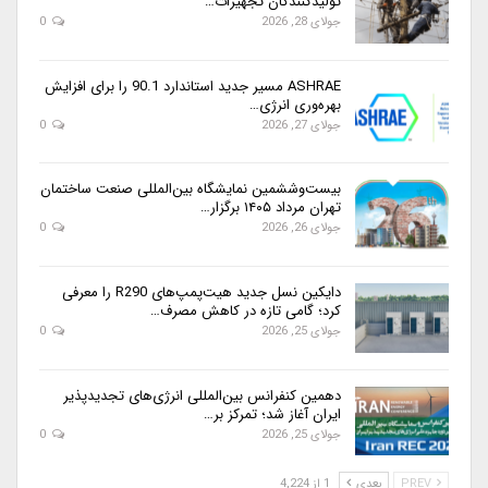
تولیدکنندگان تجهیزات…
جولای 28, 2026
0
ASHRAE مسیر جدید استاندارد 90.1 را برای افزایش
بهره‌وری انرژی…
جولای 27, 2026
0
بیست‌وششمین نمایشگاه بین‌المللی صنعت ساختمان
تهران مرداد ۱۴۰۵ برگزار…
جولای 26, 2026
0
دایکین نسل جدید هیت‌پمپ‌های R290 را معرفی
کرد؛ گامی تازه در کاهش مصرف…
جولای 25, 2026
0
دهمین کنفرانس بین‌المللی انرژی‌های تجدیدپذیر
ایران آغاز شد؛ تمرکز بر…
جولای 25, 2026
0
PREV
بعدی
1 از 4,224