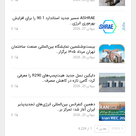
جولای 28, 2026
0
ASHRAE مسیر جدید استاندارد 90.1 را برای افزایش
بهره‌وری انرژی…
جولای 27, 2026
0
بیست‌وششمین نمایشگاه بین‌المللی صنعت ساختمان
تهران مرداد ۱۴۰۵ برگزار…
جولای 26, 2026
0
دایکین نسل جدید هیت‌پمپ‌های R290 را معرفی
کرد؛ گامی تازه در کاهش مصرف…
جولای 25, 2026
0
دهمین کنفرانس بین‌المللی انرژی‌های تجدیدپذیر
ایران آغاز شد؛ تمرکز بر…
جولای 25, 2026
0
PREV
بعدی
1 از 4,224