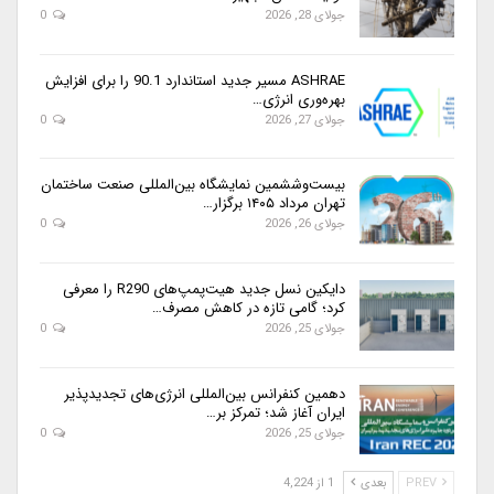
جولای 28, 2026
0
ASHRAE مسیر جدید استاندارد 90.1 را برای افزایش
بهره‌وری انرژی…
جولای 27, 2026
0
بیست‌وششمین نمایشگاه بین‌المللی صنعت ساختمان
تهران مرداد ۱۴۰۵ برگزار…
جولای 26, 2026
0
دایکین نسل جدید هیت‌پمپ‌های R290 را معرفی
کرد؛ گامی تازه در کاهش مصرف…
جولای 25, 2026
0
دهمین کنفرانس بین‌المللی انرژی‌های تجدیدپذیر
ایران آغاز شد؛ تمرکز بر…
جولای 25, 2026
0
PREV
بعدی
1 از 4,224