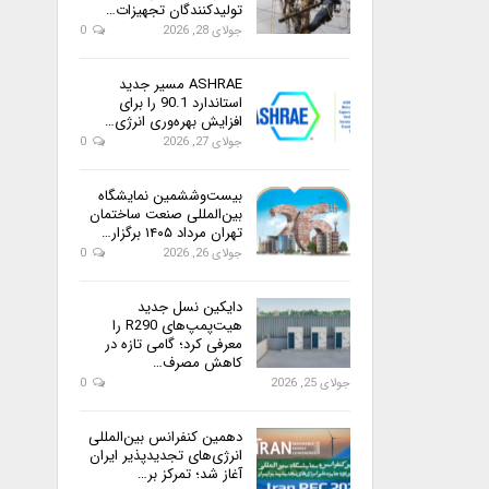
تولیدکنندگان تجهیزات…
جولای 28, 2026
0
ASHRAE مسیر جدید
استاندارد 90.1 را برای
افزایش بهره‌وری انرژی…
جولای 27, 2026
0
بیست‌وششمین نمایشگاه
بین‌المللی صنعت ساختمان
تهران مرداد ۱۴۰۵ برگزار…
جولای 26, 2026
0
دایکین نسل جدید
هیت‌پمپ‌های R290 را
معرفی کرد؛ گامی تازه در
کاهش مصرف…
جولای 25, 2026
0
دهمین کنفرانس بین‌المللی
انرژی‌های تجدیدپذیر ایران
آغاز شد؛ تمرکز بر…