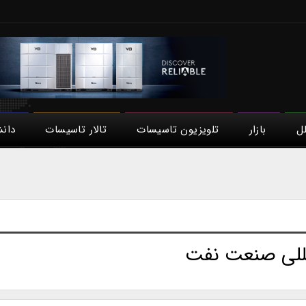
لل
بازار
تلویزیون تاسیسات
تالار تاسیسات
دان
مللی صنعت نفت