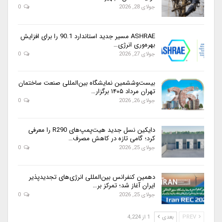
جولای 28, 2026
0
ASHRAE مسیر جدید استاندارد 90.1 را برای افزایش
بهره‌وری انرژی…
جولای 27, 2026
0
بیست‌وششمین نمایشگاه بین‌المللی صنعت ساختمان
تهران مرداد ۱۴۰۵ برگزار…
جولای 26, 2026
0
دایکین نسل جدید هیت‌پمپ‌های R290 را معرفی
کرد؛ گامی تازه در کاهش مصرف…
جولای 25, 2026
0
دهمین کنفرانس بین‌المللی انرژی‌های تجدیدپذیر
ایران آغاز شد؛ تمرکز بر…
جولای 25, 2026
0
PREV
بعدی
1 از 4,224