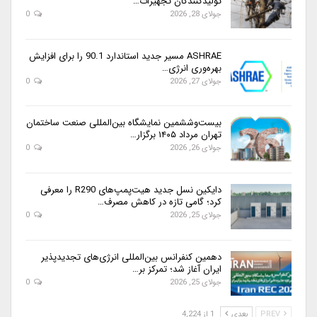
تولیدکنندگان تجهیزات…
جولای 28, 2026
0
ASHRAE مسیر جدید استاندارد 90.1 را برای افزایش
بهره‌وری انرژی…
جولای 27, 2026
0
بیست‌وششمین نمایشگاه بین‌المللی صنعت ساختمان
تهران مرداد ۱۴۰۵ برگزار…
جولای 26, 2026
0
دایکین نسل جدید هیت‌پمپ‌های R290 را معرفی
کرد؛ گامی تازه در کاهش مصرف…
جولای 25, 2026
0
دهمین کنفرانس بین‌المللی انرژی‌های تجدیدپذیر
ایران آغاز شد؛ تمرکز بر…
جولای 25, 2026
0
PREV
بعدی
1 از 4,224