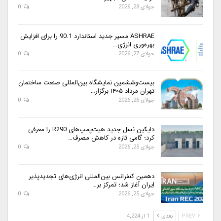
جولای 28, 2026
0
ASHRAE مسیر جدید استاندارد 90.1 را برای افزایش
بهره‌وری انرژی…
جولای 27, 2026
0
بیست‌وششمین نمایشگاه بین‌المللی صنعت ساختمان
تهران مرداد ۱۴۰۵ برگزار…
جولای 26, 2026
0
دایکین نسل جدید هیت‌پمپ‌های R290 را معرفی
کرد؛ گامی تازه در کاهش مصرف…
جولای 25, 2026
0
دهمین کنفرانس بین‌المللی انرژی‌های تجدیدپذیر
ایران آغاز شد؛ تمرکز بر…
جولای 25, 2026
0
PREV
بعدی
1 از 4,224