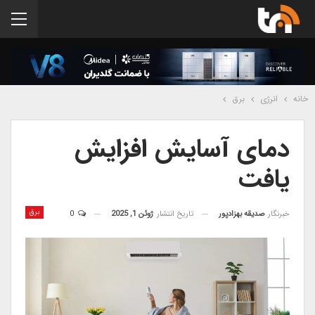
خانه
انرژی
برق
دمای آسایش افزایش
یافت
برق
خبرنگار
صدیقه بهزادپور
تاریخ انتشار
ژوئن 1, 2025
0