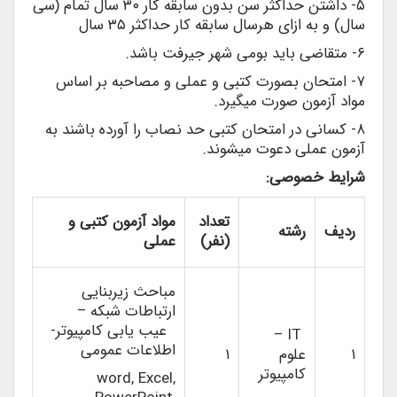
۵- داشتن حداکثر سن بدون سابقه کار ۳۰ سال تمام (سی
سال) و به ازای هرسال سابقه کار حداکثر ۳۵ سال
۶- متقاضی باید بومی شهر جیرفت باشد.
۷- امتحان بصورت کتبی و عملی و مصاحبه بر اساس
مواد آزمون صورت می­گیرد.
۸- کسانی در امتحان کتبی حد نصاب را آورده باشند به
آزمون عملی دعوت می­شوند.
شرایط خصوصی:
تعداد
مواد آزمون کتبی و
ردیف
رشته
(نفر)
عملی
مباحث زیربنایی
ارتباطات شبکه –
عیب یابی کامپیوتر-
IT –
اطلاعات عمومی
۱
علوم
۱
کامپیوتر
word, Excel,